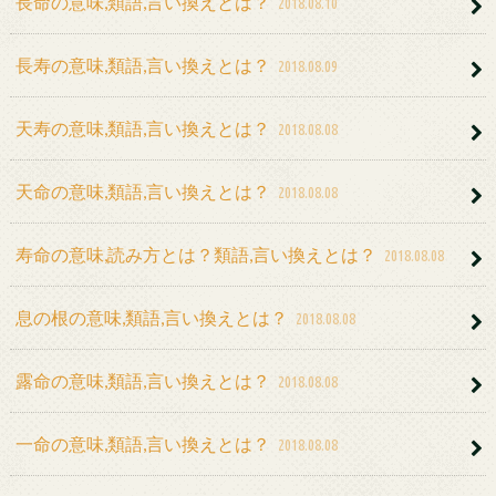
長命の意味,類語,言い換えとは？
2018.08.10
長寿の意味,類語,言い換えとは？
2018.08.09
天寿の意味,類語,言い換えとは？
2018.08.08
天命の意味,類語,言い換えとは？
2018.08.08
寿命の意味,読み方とは？類語,言い換えとは？
2018.08.08
息の根の意味,類語,言い換えとは？
2018.08.08
露命の意味,類語,言い換えとは？
2018.08.08
一命の意味,類語,言い換えとは？
2018.08.08