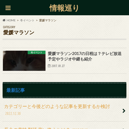
情報巡り
HOME
冬イベント
愛媛マラソン
CATEGORY
愛媛マラソン
冬イベント
愛媛マラソン2017の日程は？テレビ放送
予定やラジオ中継も紹介
2017.01.27
最新記事
カテゴリーと今後どのような記事を更新するか検討
2022.12.30