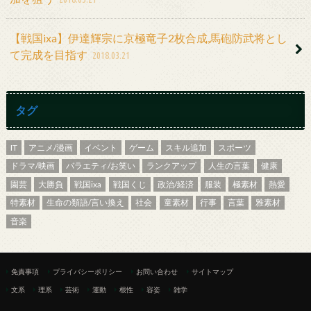
【戦国ixa】伊達輝宗に京極竜子2枚合成,馬砲防武将とし
て完成を目指す
2018.03.21
タグ
IT
アニメ/漫画
イベント
ゲーム
スキル追加
スポーツ
ドラマ/映画
バラエティ/お笑い
ランクアップ
人生の言葉
健康
園芸
大勝負
戦国ixa
戦国くじ
政治/経済
服装
極素材
熱愛
特素材
生命の類語/言い換え
社会
童素材
行事
言葉
雅素材
音楽
免責事項
プライバシーポリシー
お問い合わせ
サイトマップ
文系
理系
芸術
運動
根性
容姿
雑学