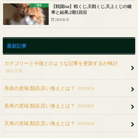
理系
【戦国ixa】戦くじ,天戦くじ,天上くじの確
率と結果,2期1回目
2018.02.01
最新記事
カテゴリーと今後どのような記事を更新するか検討
2022.12.30
長命の意味,類語,言い換えとは？
2018.08.10
長寿の意味,類語,言い換えとは？
2018.08.09
天寿の意味,類語,言い換えとは？
2018.08.08