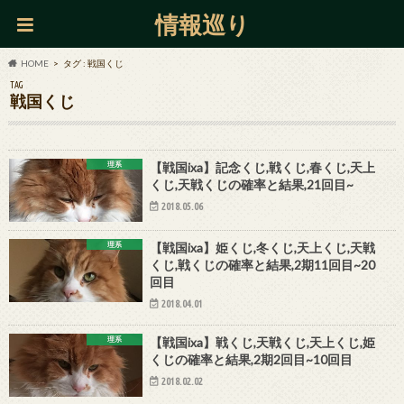
情報巡り
HOME
タグ : 戦国くじ
TAG
戦国くじ
理系
【戦国ixa】記念くじ,戦くじ,春くじ,天上
くじ,天戦くじの確率と結果,21回目~
2018.05.06
理系
【戦国ixa】姫くじ,冬くじ,天上くじ,天戦
くじ,戦くじの確率と結果,2期11回目~20
回目
2018.04.01
理系
【戦国ixa】戦くじ,天戦くじ,天上くじ,姫
くじの確率と結果,2期2回目~10回目
2018.02.02