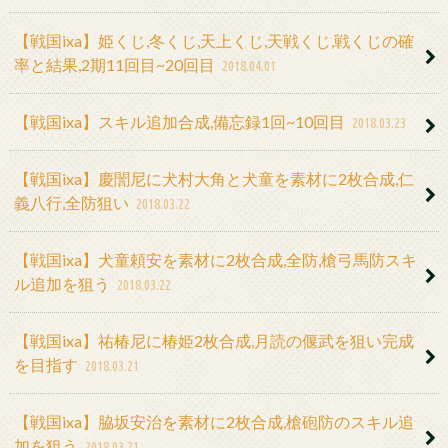
【戦国ixa】姫くじ,冬くじ,天上くじ,天戦くじ,戦くじの確
率と結果,2期11回目~20回目
2018.04.01
【戦国ixa】スキル追加合成,備忘録1回~10回目
2018.03.23
【戦国ixa】慶誾尼に犬村大角と犬童を素材に2枚合成,仁
義八行,全防狙い
2018.03.22
【戦国ixa】犬童頼安を素材に2枚合成,全防,槍弓馬防スキ
ル追加を狙う
2018.03.22
【戦国ixa】祐椿尼に椿姫2枚合成,月読の偃武を狙い完成
を目指す
2018.03.21
【戦国ixa】脇坂安治を素材に2枚合成,槍砲防のスキル追
加を狙う
2018.03.21