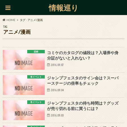
情報巡り
HOME
タグ : アニメ/漫画
TAG
アニメ/漫画
芸術
コミケのカタログの値段は？入場券や身
分証がないと入れない？
2016.09.07
冬イベント
ジャンプフェスタのサイン会は？スーパ
ーステージの倍率もチェック
2016.09.04
冬イベント
ジャンプフェスタの待ち時間は？グッズ
が売り切れる前に買うには？
2016.09.03