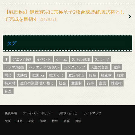
【戦国ixa】伊達輝宗に京極竜子2枚合成,馬砲防武将とし
て完成を目指す
2018.03.21
タグ
IT
アニメ/漫画
イベント
ゲーム
スキル追加
スポーツ
ドラマ/映画
バラエティ/お笑い
ランクアップ
人生の言葉
健康
園芸
大勝負
戦国ixa
戦国くじ
政治/経済
服装
極素材
熱愛
特素材
生命の類語/言い換え
社会
童素材
行事
言葉
雅素材
音楽
免責事項
プライバシーポリシー
お問い合わせ
サイトマップ
文系
理系
芸術
運動
根性
容姿
雑学