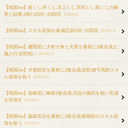
【戦国ixa】姫くじ,冬くじ,天上くじ,天戦くじ,戦くじの確
率と結果,2期11回目~20回目
2018.04.01
【戦国ixa】スキル追加合成,備忘録1回~10回目
2018.03.23
【戦国ixa】慶誾尼に犬村大角と犬童を素材に2枚合成,仁
義八行,全防狙い
2018.03.22
【戦国ixa】犬童頼安を素材に2枚合成,全防,槍弓馬防スキ
ル追加を狙う
2018.03.22
【戦国ixa】祐椿尼に椿姫2枚合成,月読の偃武を狙い完成
を目指す
2018.03.21
【戦国ixa】脇坂安治を素材に2枚合成,槍砲防のスキル追
加を狙う
2018.03.21