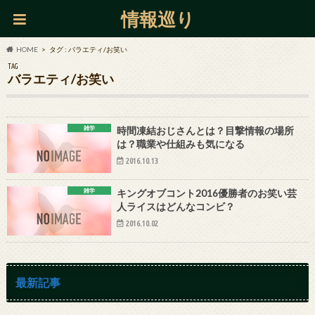
情報巡り
HOME
タグ : バラエティ/お笑い
TAG
バラエティ/お笑い
雑学
時間凍結おじさんとは？目撃情報の場所
は？職業や仕組みも気になる
2016.10.13
雑学
キングオブコント2016優勝者のお笑い芸
人ライスはどんなコンビ？
2016.10.02
最新記事