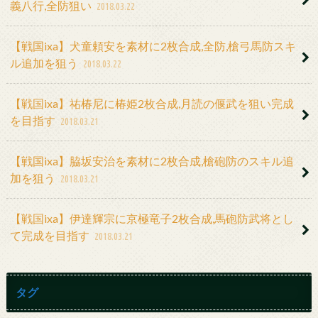
義八行,全防狙い
2018.03.22
【戦国ixa】犬童頼安を素材に2枚合成,全防,槍弓馬防スキ
ル追加を狙う
2018.03.22
【戦国ixa】祐椿尼に椿姫2枚合成,月読の偃武を狙い完成
を目指す
2018.03.21
【戦国ixa】脇坂安治を素材に2枚合成,槍砲防のスキル追
加を狙う
2018.03.21
【戦国ixa】伊達輝宗に京極竜子2枚合成,馬砲防武将とし
て完成を目指す
2018.03.21
タグ