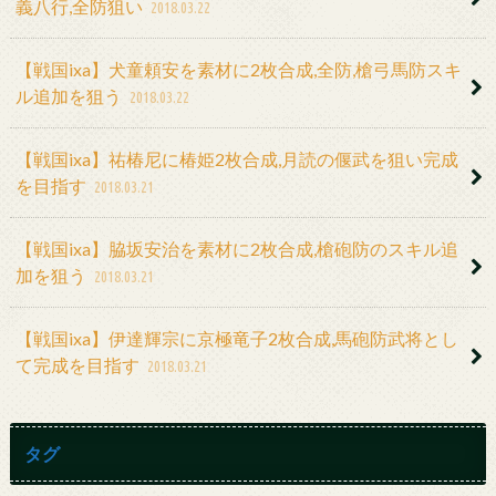
義八行,全防狙い
2018.03.22
【戦国ixa】犬童頼安を素材に2枚合成,全防,槍弓馬防スキ
ル追加を狙う
2018.03.22
【戦国ixa】祐椿尼に椿姫2枚合成,月読の偃武を狙い完成
を目指す
2018.03.21
【戦国ixa】脇坂安治を素材に2枚合成,槍砲防のスキル追
加を狙う
2018.03.21
【戦国ixa】伊達輝宗に京極竜子2枚合成,馬砲防武将とし
て完成を目指す
2018.03.21
タグ