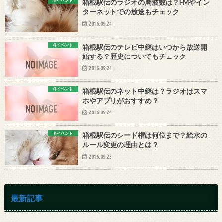
冬イベント
箱根駅伝のラジオの周波数は？FMやイン
ターネットでの放送もチェック
2016.09.24
冬イベント
箱根駅伝のテレビ中継はいつから放送開
始する？歴史についてもチェック
2016.09.24
冬イベント
箱根駅伝のネット中継は？ラジオはスマ
ホやアプリがおすすめ？
2016.09.24
冬イベント
箱根駅伝のシード権は何位まで？給水の
ルール変更の理由とは？
2016.09.23
最新記事