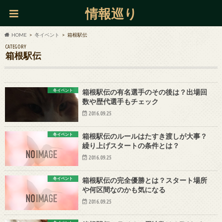
情報巡り
HOME
冬イベント
箱根駅伝
CATEGORY
箱根駅伝
冬イベント
箱根駅伝の有名選手のその後は？出場回
数や歴代選手もチェック
2016.09.25
冬イベント
箱根駅伝のルールはたすき渡しが大事？
繰り上げスタートの条件とは？
2016.09.25
冬イベント
箱根駅伝の完全優勝とは？スタート場所
や何区間なのかも気になる
2016.09.25