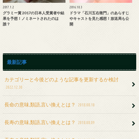
2017.1.2
2016.10.3
グラミー賞 2017の日本人受賞者や結
ドラマ「石川五右衛門」のあらすじ
果を予想！ノミネートされたのは
やキャストを見た感想！放送局も公
誰？
開
最新記事
カテゴリーと今後どのような記事を更新するか検討
2022.12.30
長命の意味,類語,言い換えとは？
2018.08.10
長寿の意味,類語,言い換えとは？
2018.08.09