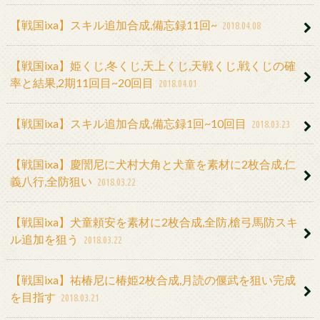
【戦国ixa】スキル追加合成,備忘録11回~
2018.04.08
【戦国ixa】姫くじ,冬くじ,天上くじ,天戦くじ,戦くじの確
率と結果,2期11回目~20回目
2018.04.01
【戦国ixa】スキル追加合成,備忘録1回~10回目
2018.03.23
【戦国ixa】慶誾尼に犬村大角と犬童を素材に2枚合成,仁
義八行,全防狙い
2018.03.22
【戦国ixa】犬童頼安を素材に2枚合成,全防,槍弓馬防スキ
ル追加を狙う
2018.03.22
【戦国ixa】祐椿尼に椿姫2枚合成,月読の偃武を狙い完成
を目指す
2018.03.21