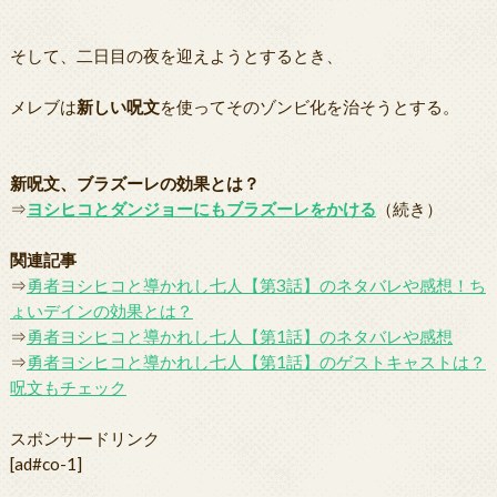
そして、二日目の夜を迎えようとするとき、
メレブは
新しい呪文
を使ってそのゾンビ化を治そうとする。
新呪文、ブラズーレの効果とは？
⇒
ヨシヒコとダンジョーにもブラズーレをかける
（続き）
関連記事
⇒
勇者ヨシヒコと導かれし七人【第3話】のネタバレや感想！ち
ょいデインの効果とは？
⇒
勇者ヨシヒコと導かれし七人【第1話】のネタバレや感想
⇒
勇者ヨシヒコと導かれし七人【第1話】のゲストキャストは？
呪文もチェック
スポンサードリンク
[ad#co-1]