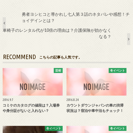
勇者ヨシヒコと導かれし七人第３話のネタバレや感想！チ
ョイデインとは？
車椅子のレンタル代が10倍の理由は？介護保険が効かなく
なる？
RECOMMEND
こちらの記事も人気です。
芸術
冬イベント
2016.9.7
2016.8.24
コミケのカタログの値段は？入場券
カウントダウンジャパンの車の渋滞
や身分証がないと入れない？
状況は？宿泊や車中泊もチェック！
冬イベント
冬イベント