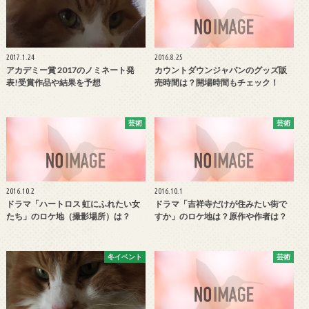
2017.1.24
2016.8.25
アカデミー賞 2017のノミネート発
カウントダウンジャパンのグッズ販
表!受賞作品や結果を予想
売時間は？開場時間もチェック！
芸術
芸術
2016.10.2
2016.10.1
ドラマ「ハートロス 虹にふれたい女
ドラマ「吉祥寺だけが住みたい街で
たち」のロケ地（撮影場所）は？
すか」のロケ地は？原作や作者は？
冬イベント
芸術