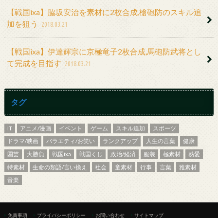
【戦国ixa】脇坂安治を素材に2枚合成,槍砲防のスキル追
加を狙う
2018.03.21
【戦国ixa】伊達輝宗に京極竜子2枚合成,馬砲防武将とし
て完成を目指す
2018.03.21
タグ
IT
アニメ/漫画
イベント
ゲーム
スキル追加
スポーツ
ドラマ/映画
バラエティ/お笑い
ランクアップ
人生の言葉
健康
園芸
大勝負
戦国ixa
戦国くじ
政治/経済
服装
極素材
熱愛
特素材
生命の類語/言い換え
社会
童素材
行事
言葉
雅素材
音楽
免責事項
プライバシーポリシー
お問い合わせ
サイトマップ