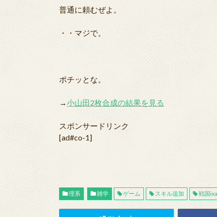
普通に頼むぜよ。
・・マジで。
ポチッとな。
→
小山田2枚合成の結果を見る
スポンサードリンク
[ad#co-1]
理系
雑学
ゲーム
スキル追加
戦国ix