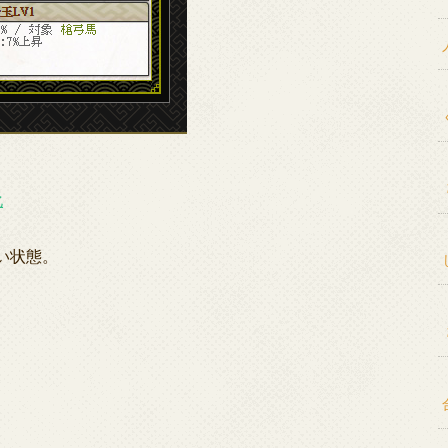
化
い状態。