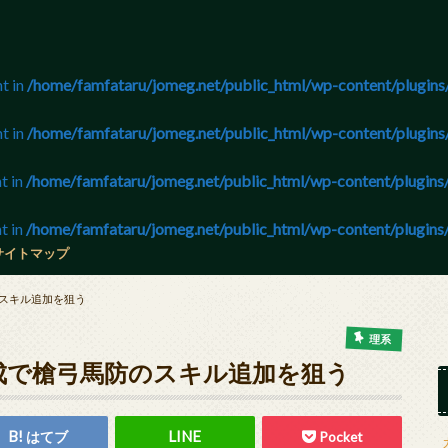
nt in
/home/famfataru/jomeg.net/public_html/wp-content/plugins/
nt in
/home/famfataru/jomeg.net/public_html/wp-content/plugins/
t in
/home/famfataru/jomeg.net/public_html/wp-content/plugins/
t in
/home/famfataru/jomeg.net/public_html/wp-content/plugins/
サイトマップ
のスキル追加を狙う
理系
合成で槍弓馬防のスキル追加を狙う
はてブ
Pocket