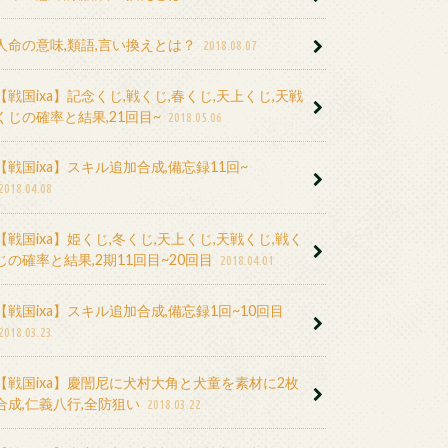
人命の意味,類語,言い換えとは？
2018.08.07
【戦国ixa】記念くじ,戦くじ,春くじ,天上くじ,天戦
くじの確率と結果,21回目~
2018.05.06
【戦国ixa】スキル追加合成,備忘録11回~
2018.04.08
【戦国ixa】姫くじ,冬くじ,天上くじ,天戦くじ,戦く
じの確率と結果,2期11回目~20回目
2018.04.01
【戦国ixa】スキル追加合成,備忘録1回~10回目
2018.03.23
【戦国ixa】慶誾尼に犬村大角と犬童を素材に2枚
合成,仁義八行,全防狙い
2018.03.22