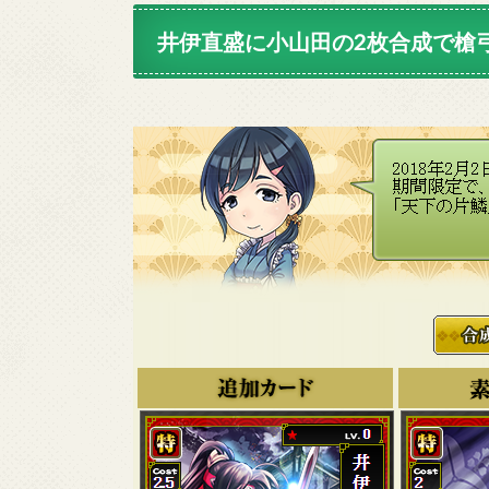
井伊直盛に小山田の2枚合成で槍