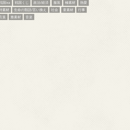
戦国ixa
戦国くじ
政治/経済
服装
極素材
熱愛
特素材
生命の類語/言い換え
社会
童素材
行事
言葉
雅素材
音楽