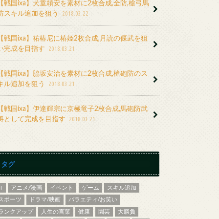
【戦国ixa】犬童頼安を素材に2枚合成,全防,槍弓馬
防スキル追加を狙う
2018.03.22
【戦国ixa】祐椿尼に椿姫2枚合成,月読の偃武を狙
い完成を目指す
2018.03.21
【戦国ixa】脇坂安治を素材に2枚合成,槍砲防のス
キル追加を狙う
2018.03.21
【戦国ixa】伊達輝宗に京極竜子2枚合成,馬砲防武
将として完成を目指す
2018.03.21
タグ
IT
アニメ/漫画
イベント
ゲーム
スキル追加
スポーツ
ドラマ/映画
バラエティ/お笑い
ランクアップ
人生の言葉
健康
園芸
大勝負