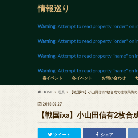
情報巡り
Warning
: Attempt to read property "order" on i
Warning
: Attempt to read property "order" on i
Warning
: Attempt to read property "name" on in
Warning
: Attempt to read property "name" on in
春イベント
冬イベント
お問い合わせ
長野マラソン
静岡マラソン
春の選抜高校野球
世界フィギュア
ニコニコ超会議
チャンピオンズリーグ
グラミー賞
アカデミー賞
全豪オープンテニス
東京マラソン
京都マラソン
HOME
理系
【戦国ixa】小山田信有2枚合成で槍弓馬防
2018.02.27
【戦国ixa】小山田信有2枚
ツイート
シェア