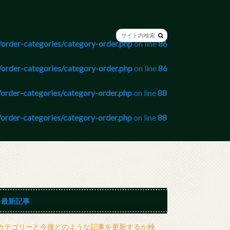
order-categories/category-order.php
on line
86
order-categories/category-order.php
on line
86
order-categories/category-order.php
on line
88
order-categories/category-order.php
on line
88
最新記事
カテゴリーと今後どのような記事を更新するか検