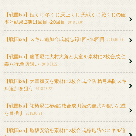
【戦国ixa】姫くじ,冬くじ,天上くじ,天戦くじ,戦くじの確
率と結果,2期11回目~20回目
2018.04.01
【戦国ixa】スキル追加合成,備忘録1回~10回目
2018.03.23
【戦国ixa】慶誾尼に犬村大角と犬童を素材に2枚合成,仁
義八行,全防狙い
2018.03.22
【戦国ixa】犬童頼安を素材に2枚合成,全防,槍弓馬防スキ
ル追加を狙う
2018.03.22
【戦国ixa】祐椿尼に椿姫2枚合成,月読の偃武を狙い完成
を目指す
2018.03.21
【戦国ixa】脇坂安治を素材に2枚合成,槍砲防のスキル追