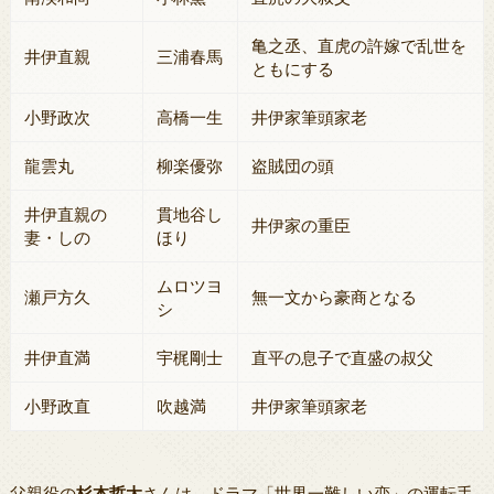
亀之丞、直虎の許嫁で乱世を
井伊直親
三浦春馬
ともにする
小野政次
高橋一生
井伊家筆頭家老
龍雲丸
柳楽優弥
盗賊団の頭
井伊直親の
貫地谷し
井伊家の重臣
妻・しの
ほり
ムロツヨ
瀬戸方久
無一文から豪商となる
シ
井伊直満
宇梶剛士
直平の息子で直盛の叔父
小野政直
吹越満
井伊家筆頭家老
父親役の
杉本哲太
さんは、ドラマ「世界一難しい恋」の運転手