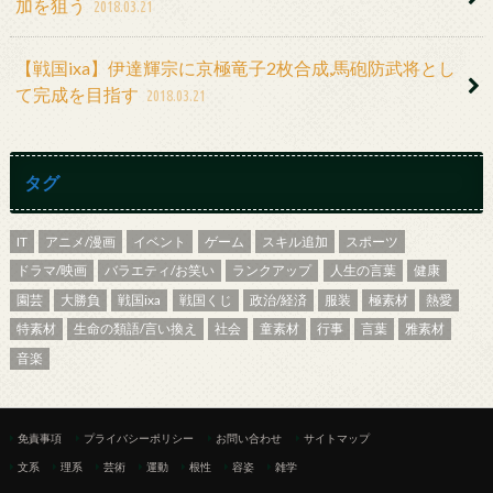
加を狙う
2018.03.21
【戦国ixa】伊達輝宗に京極竜子2枚合成,馬砲防武将とし
て完成を目指す
2018.03.21
タグ
IT
アニメ/漫画
イベント
ゲーム
スキル追加
スポーツ
ドラマ/映画
バラエティ/お笑い
ランクアップ
人生の言葉
健康
園芸
大勝負
戦国ixa
戦国くじ
政治/経済
服装
極素材
熱愛
特素材
生命の類語/言い換え
社会
童素材
行事
言葉
雅素材
音楽
免責事項
プライバシーポリシー
お問い合わせ
サイトマップ
文系
理系
芸術
運動
根性
容姿
雑学