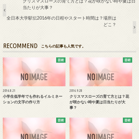
クリスマスローズの育て方とは？花が咲かない時や夏は日
当たりが大事？
全日本大学駅伝2016年の日程やスタート時間は？場所は
どこ？
RECOMMEND
こちらの記事も人気です。
芸術
芸術
2016.8.21
2016.9.28
小学生低学年でも作れるイルミネー
クリスマスローズの育て方とは？花
ションの文字の作り方
が咲かない時や夏は日当たりが大
事？
芸術
芸術