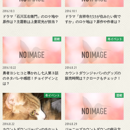
2016.10.3
2016.10.1
ドラマ「石川五右衛門」のロケ地や
ドラマ「吉祥寺だけが住みたい街で
原作は？主題歌は上妻宏光が担当？
すか」のロケ地は？原作や作者は？
芸術
冬イベント
2016.10.22
2016.8.21
勇者ヨシヒコと導かれし七人第３話
カウントダウンジャパンのグッズの
のネタバレや感想！チョイデインと
販売時間は？クロークもチェック！
は？
冬イベント
芸術
2016.8.22
2016.8.29
カウントダウンジャパンのチケット
ジャニーズカウントダウンの申込方