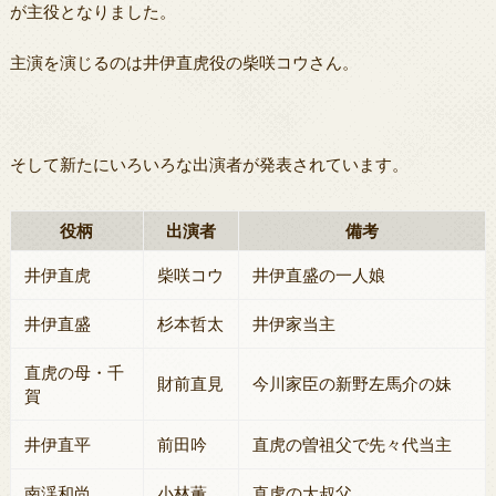
が主役となりました。
主演を演じるのは井伊直虎役の柴咲コウさん。
そして新たにいろいろな出演者が発表されています。
役柄
出演者
備考
井伊直虎
柴咲コウ
井伊直盛の一人娘
井伊直盛
杉本哲太
井伊家当主
直虎の母・千
財前直見
今川家臣の新野左馬介の妹
賀
井伊直平
前田吟
直虎の曽祖父で先々代当主
南渓和尚
小林薫
直虎の大叔父