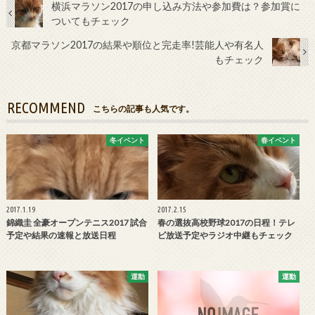
横浜マラソン2017の申し込み方法や参加費は？参加賞に
ついてもチェック
京都マラソン2017の結果や順位と完走率!芸能人や有名人
もチェック
RECOMMEND
こちらの記事も人気です。
冬イベント
春イベント
2017.1.19
2017.2.15
錦織圭 全豪オープンテニス2017 試合
春の選抜高校野球2017の日程！テレ
予定や結果の速報と放送日程
ビ放送予定やラジオ中継もチェック
運動
運動