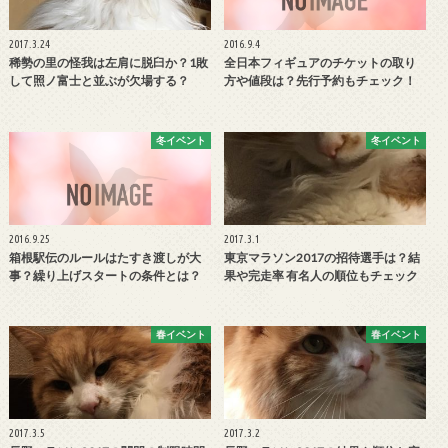
2017.3.24
2016.9.4
稀勢の里の怪我は左肩に脱臼か？1敗
全日本フィギュアのチケットの取り
して照ノ富士と並ぶが欠場する？
方や値段は？先行予約もチェック！
冬イベント
冬イベント
2016.9.25
2017.3.1
箱根駅伝のルールはたすき渡しが大
東京マラソン2017の招待選手は？結
事？繰り上げスタートの条件とは？
果や完走率 有名人の順位もチェック
春イベント
春イベント
2017.3.5
2017.3.2