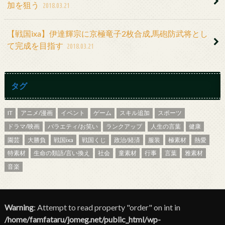
加を狙う
2018.03.21
【戦国ixa】伊達輝宗に京極竜子2枚合成,馬砲防武将とし
て完成を目指す
2018.03.21
タグ
IT
アニメ/漫画
イベント
ゲーム
スキル追加
スポーツ
ドラマ/映画
バラエティ/お笑い
ランクアップ
人生の言葉
健康
園芸
大勝負
戦国ixa
戦国くじ
政治/経済
服装
極素材
熱愛
特素材
生命の類語/言い換え
社会
童素材
行事
言葉
雅素材
音楽
Warning
: Attempt to read property "order" on int in
/home/famfataru/jomeg.net/public_html/wp-