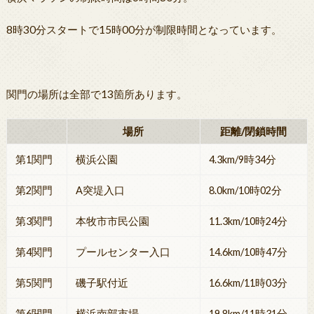
8時30分スタートで15時00分が制限時間となっています。
関門の場所は全部で13箇所あります。
場所
距離/閉鎖時間
第1関門
横浜公園
4.3km/9時34分
第2関門
A突堤入口
8.0km/10時02分
第3関門
本牧市市民公園
11.3km/10時24分
第4関門
プールセンター入口
14.6km/10時47分
第5関門
磯子駅付近
16.6km/11時03分
第6関門
横浜南部市場
19.8km/11時31分