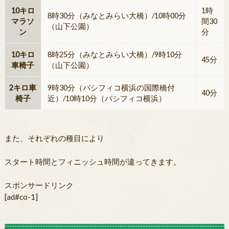
10キロ
1時
8時30分（みなとみらい大橋）/10時00分
マラソ
間30
（山下公園）
ン
分
10キロ
8時25分（みなとみらい大橋）/9時10分
45分
車椅子
（山下公園）
2キロ車
9時30分（パシフィコ横浜の国際橋付
40分
椅子
近）/10時10分（パシフィコ横浜）
また、それぞれの種目により
スタート時間とフィニッシュ時間が違ってきます。
スポンサードリンク
[ad#co-1]