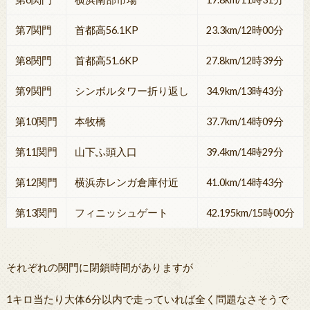
第7関門
首都高56.1KP
23.3km/12時00分
第8関門
首都高51.6KP
27.8km/12時39分
第9関門
シンボルタワー折り返し
34.9km/13時43分
第10関門
本牧橋
37.7km/14時09分
第11関門
山下ふ頭入口
39.4km/14時29分
第12関門
横浜赤レンガ倉庫付近
41.0km/14時43分
第13関門
フィニッシュゲート
42.195km/15時00分
それぞれの関門に閉鎖時間がありますが
1キロ当たり大体6分以内で走っていれば全く問題なさそうで