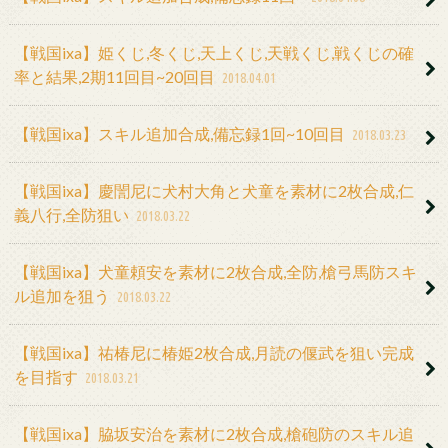
【戦国ixa】姫くじ,冬くじ,天上くじ,天戦くじ,戦くじの確
率と結果,2期11回目~20回目
2018.04.01
【戦国ixa】スキル追加合成,備忘録1回~10回目
2018.03.23
【戦国ixa】慶誾尼に犬村大角と犬童を素材に2枚合成,仁
義八行,全防狙い
2018.03.22
【戦国ixa】犬童頼安を素材に2枚合成,全防,槍弓馬防スキ
ル追加を狙う
2018.03.22
【戦国ixa】祐椿尼に椿姫2枚合成,月読の偃武を狙い完成
を目指す
2018.03.21
【戦国ixa】脇坂安治を素材に2枚合成,槍砲防のスキル追