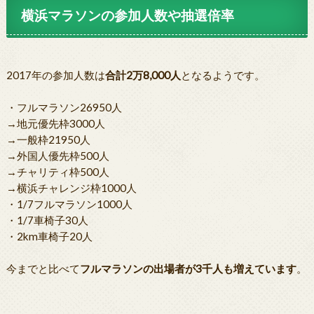
横浜マラソンの参加人数や抽選倍率
2017年の参加人数は
合計2万8,000人
となるようです。
・フルマラソン26950人
→地元優先枠3000人
→一般枠21950人
→外国人優先枠500人
→チャリティ枠500人
→横浜チャレンジ枠1000人
・1/7フルマラソン1000人
・1/7車椅子30人
・2km車椅子20人
今までと比べて
フルマラソンの出場者が3千人も増えています
。