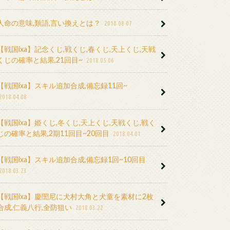
人命の意味,類語,言い換えとは？
2018.08.07
【戦国ixa】記念くじ,戦くじ,春くじ,天上くじ,天戦
くじの確率と結果,21回目~
2018.05.06
【戦国ixa】スキル追加合成,備忘録11回~
2018.04.08
【戦国ixa】姫くじ,冬くじ,天上くじ,天戦くじ,戦く
じの確率と結果,2期11回目~20回目
2018.04.01
【戦国ixa】スキル追加合成,備忘録1回~10回目
2018.03.23
【戦国ixa】慶誾尼に犬村大角と犬童を素材に2枚
合成,仁義八行,全防狙い
2018.03.22