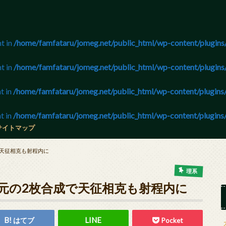
nt in
/home/famfataru/jomeg.net/public_html/wp-content/plugins/
nt in
/home/famfataru/jomeg.net/public_html/wp-content/plugins/
t in
/home/famfataru/jomeg.net/public_html/wp-content/plugins/
t in
/home/famfataru/jomeg.net/public_html/wp-content/plugins/
サイトマップ
で天征相克も射程内に
理系
重元の2枚合成で天征相克も射程内に
はてブ
Pocket