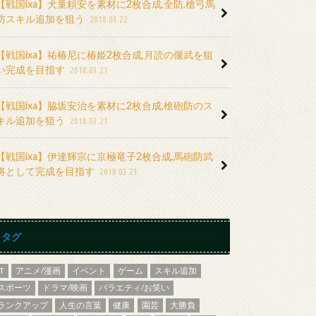
【戦国ixa】犬童頼安を素材に2枚合成,全防,槍弓馬
防スキル追加を狙う
2018.03.22
【戦国ixa】祐椿尼に椿姫2枚合成,月読の偃武を狙
い完成を目指す
2018.03.21
【戦国ixa】脇坂安治を素材に2枚合成,槍砲防のス
キル追加を狙う
2018.03.21
【戦国ixa】伊達輝宗に京極竜子2枚合成,馬砲防武
将として完成を目指す
2018.03.21
タグ
IT
アニメ/漫画
イベント
ゲーム
スキル追加
スポーツ
ドラマ/映画
バラエティ/お笑い
ランクアップ
人生の言葉
健康
園芸
大勝負