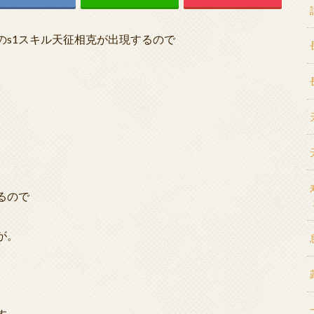
のs1スキル天征相克が出現するので
るので
が。
す。