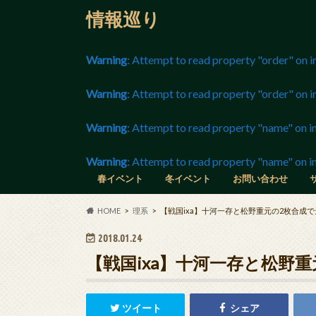
情報巡り
Warning
: Attempt to read property "order" on i
Warning
: Attempt to read property "order" on i
Warning
: Attempt to read property "name" on in
Warning
: Attempt to read property "name" on in
春イベント
冬イベント
お問い合わせ
長野マラソン
静岡マラソン
春の選抜高校野球
世界フィギュア
ニコニコ超会議
チャンピオンズリーグ
グラミー賞
アカデミー賞
全豪オープンテニス
東京マラソン
京都マラソン
HOME
理系
【戦国ixa】十河一存と松野重元の2枚合成
2018.01.24
【戦国ixa】十河一存と松野
ツイート
シェア