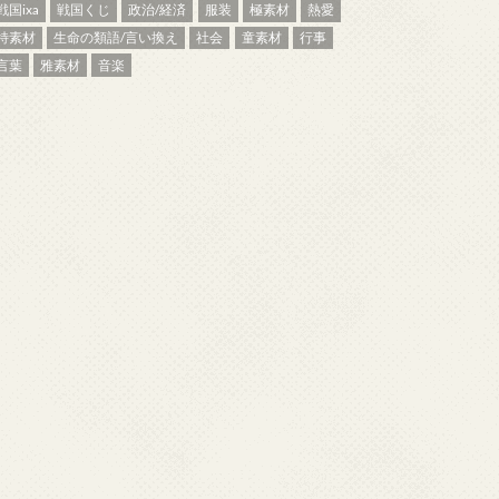
戦国ixa
戦国くじ
政治/経済
服装
極素材
熱愛
特素材
生命の類語/言い換え
社会
童素材
行事
言葉
雅素材
音楽