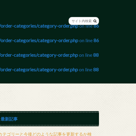
order-categories/category-order.php
on line
86
order-categories/category-order.php
on line
86
order-categories/category-order.php
on line
88
order-categories/category-order.php
on line
88
最新記事
カテゴリーと今後どのような記事を更新するか検