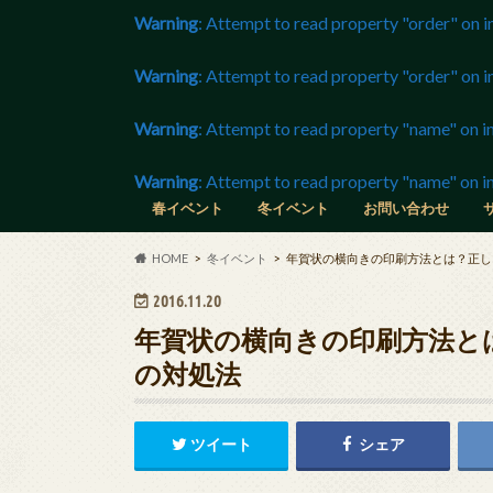
Warning
: Attempt to read property "order" on i
Warning
: Attempt to read property "order" on i
Warning
: Attempt to read property "name" on in
Warning
: Attempt to read property "name" on in
春イベント
冬イベント
お問い合わせ
長野マラソン
静岡マラソン
春の選抜高校野球
世界フィギュア
ニコニコ超会議
チャンピオンズリーグ
グラミー賞
アカデミー賞
全豪オープンテニス
東京マラソン
京都マラソン
HOME
冬イベント
年賀状の横向きの印刷方法とは？正し
2016.11.20
年賀状の横向きの印刷方法と
の対処法
ツイート
シェア