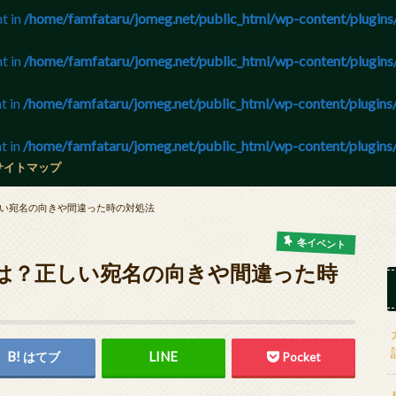
nt in
/home/famfataru/jomeg.net/public_html/wp-content/plugins/
nt in
/home/famfataru/jomeg.net/public_html/wp-content/plugins/
t in
/home/famfataru/jomeg.net/public_html/wp-content/plugins/
t in
/home/famfataru/jomeg.net/public_html/wp-content/plugins/
サイトマップ
い宛名の向きや間違った時の対処法
冬イベント
は？正しい宛名の向きや間違った時
はてブ
Pocket