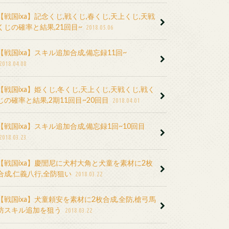
【戦国ixa】記念くじ,戦くじ,春くじ,天上くじ,天戦
くじの確率と結果,21回目~
2018.05.06
【戦国ixa】スキル追加合成,備忘録11回~
2018.04.08
【戦国ixa】姫くじ,冬くじ,天上くじ,天戦くじ,戦く
じの確率と結果,2期11回目~20回目
2018.04.01
【戦国ixa】スキル追加合成,備忘録1回~10回目
2018.03.23
【戦国ixa】慶誾尼に犬村大角と犬童を素材に2枚
合成,仁義八行,全防狙い
2018.03.22
【戦国ixa】犬童頼安を素材に2枚合成,全防,槍弓馬
防スキル追加を狙う
2018.03.22