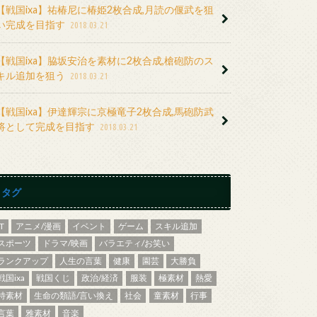
【戦国ixa】祐椿尼に椿姫2枚合成,月読の偃武を狙
い完成を目指す
2018.03.21
【戦国ixa】脇坂安治を素材に2枚合成,槍砲防のス
キル追加を狙う
2018.03.21
【戦国ixa】伊達輝宗に京極竜子2枚合成,馬砲防武
将として完成を目指す
2018.03.21
タグ
IT
アニメ/漫画
イベント
ゲーム
スキル追加
スポーツ
ドラマ/映画
バラエティ/お笑い
ランクアップ
人生の言葉
健康
園芸
大勝負
戦国ixa
戦国くじ
政治/経済
服装
極素材
熱愛
特素材
生命の類語/言い換え
社会
童素材
行事
言葉
雅素材
音楽