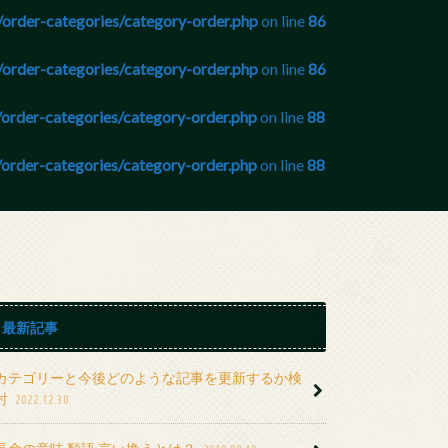
order-categories/category-order.php
on line
86
order-categories/category-order.php
on line
86
order-categories/category-order.php
on line
88
order-categories/category-order.php
on line
88
最新記事
カテゴリーと今後どのような記事を更新するか検
討
2022.12.30