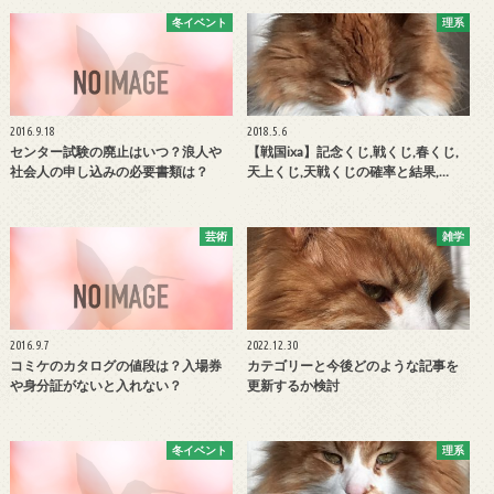
冬イベント
理系
2016.9.18
2018.5.6
センター試験の廃止はいつ？浪人や
【戦国ixa】記念くじ,戦くじ,春くじ,
社会人の申し込みの必要書類は？
天上くじ,天戦くじの確率と結果,…
芸術
雑学
2016.9.7
2022.12.30
コミケのカタログの値段は？入場券
カテゴリーと今後どのような記事を
や身分証がないと入れない？
更新するか検討
冬イベント
理系