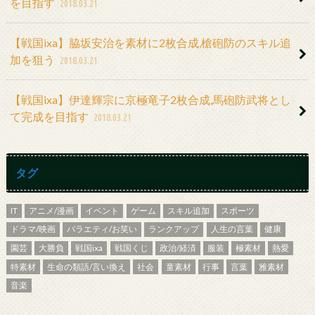
を目指す
2018.03.21
【戦国ixa】脇坂安治を素材に2枚合成,槍砲防のスキル追
加を狙う
2018.03.21
【戦国ixa】伊達輝宗に京極竜子2枚合成,馬砲防武将とし
て完成を目指す
2018.03.21
タグ
IT
アニメ/漫画
イベント
ゲーム
スキル追加
スポーツ
ドラマ/映画
バラエティ/お笑い
ランクアップ
人生の言葉
健康
園芸
大勝負
戦国ixa
戦国くじ
政治/経済
服装
極素材
熱愛
特素材
生命の類語/言い換え
社会
童素材
行事
言葉
雅素材
音楽