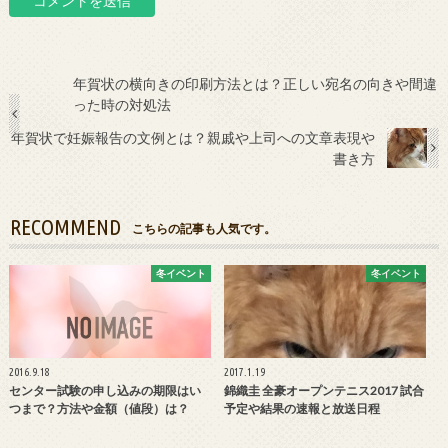
年賀状の横向きの印刷方法とは？正しい宛名の向きや間違
った時の対処法
年賀状で妊娠報告の文例とは？親戚や上司への文章表現や
書き方
RECOMMEND
こちらの記事も人気です。
冬イベント
冬イベント
2016.9.18
2017.1.19
センター試験の申し込みの期限はい
錦織圭 全豪オープンテニス2017 試合
つまで？方法や金額（値段）は？
予定や結果の速報と放送日程