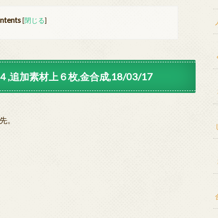
ntents
[
閉じる
]
,追加素材上６枚,金合成,18/03/17
優先。