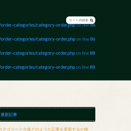
order-categories/category-order.php
on line
86
order-categories/category-order.php
on line
86
order-categories/category-order.php
on line
88
order-categories/category-order.php
on line
88
最新記事
カテゴリーと今後どのような記事を更新するか検