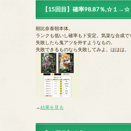
【15回目】確率98.87％,☆１→☆２
朝比奈泰朝本体。
ランクも低いし確率もド安定。気楽な合成で
失敗したら鬼アツを外すようなもの。
失敗できるものなら失敗してみよ。ははは。
→
結果を見る