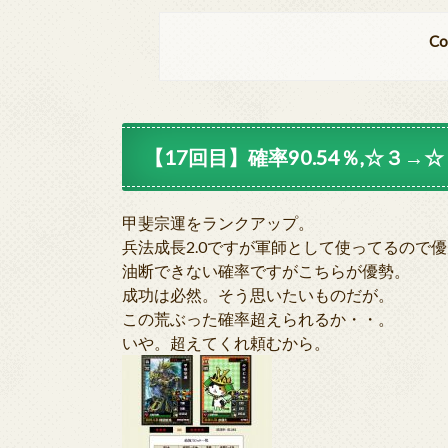
Co
【17回目】確率90.54％,☆３→☆４
甲斐宗運をランクアップ。
兵法成長2.0ですが軍師として使ってるので
油断できない確率ですがこちらが優勢。
成功は必然。そう思いたいものだが。
この荒ぶった確率超えられるか・・。
いや。超えてくれ頼むから。