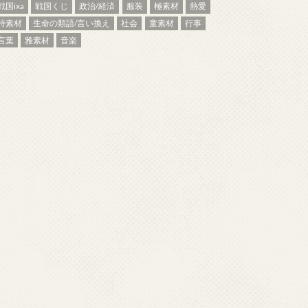
戦国ixa
戦国くじ
政治/経済
服装
極素材
熱愛
特素材
生命の類語/言い換え
社会
童素材
行事
言葉
雅素材
音楽