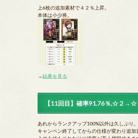
上6枚の追加素材で４２％上昇。
本体は小少将。
→
結果を見る
【11回目】確率91.76％,☆２→☆３
あれからランクアップ100%以外は久しぶり
キャンペン終了してからの仕様が変わり追加