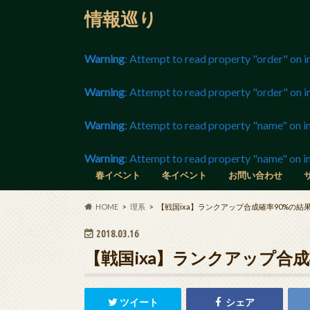
情報巡り
Warning
: Attempt to read property "order" on i
Warning
: Attempt to read property "order" on i
Warning
: Attempt to read property "name" on in
Warning
: Attempt to read property "name" on in
春イベント
冬イベント
お問い合わせ
長野マラソン
静岡マラソン
春の選抜高校野球
世界フィギュア
ニコニコ超会議
チャンピオンズリーグ
グラミー賞
アカデミー賞
全豪オープンテニス
東京マラソン
京都マラソン
HOME
理系
【戦国ixa】ランクアップ合成確率90%の結果,
2018.03.16
【戦国ixa】ランクアップ合成確
ツイート
シェア