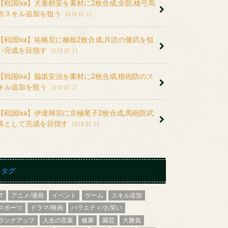
【戦国ixa】犬童頼安を素材に2枚合成,全防,槍弓馬
防スキル追加を狙う
2018.03.22
【戦国ixa】祐椿尼に椿姫2枚合成,月読の偃武を狙
い完成を目指す
2018.03.21
【戦国ixa】脇坂安治を素材に2枚合成,槍砲防のス
キル追加を狙う
2018.03.21
【戦国ixa】伊達輝宗に京極竜子2枚合成,馬砲防武
将として完成を目指す
2018.03.21
タグ
IT
アニメ/漫画
イベント
ゲーム
スキル追加
スポーツ
ドラマ/映画
バラエティ/お笑い
ランクアップ
人生の言葉
健康
園芸
大勝負