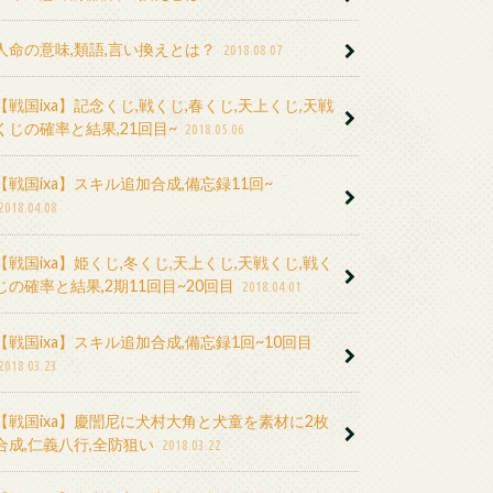
人命の意味,類語,言い換えとは？
2018.08.07
【戦国ixa】記念くじ,戦くじ,春くじ,天上くじ,天戦
くじの確率と結果,21回目~
2018.05.06
【戦国ixa】スキル追加合成,備忘録11回~
2018.04.08
【戦国ixa】姫くじ,冬くじ,天上くじ,天戦くじ,戦く
じの確率と結果,2期11回目~20回目
2018.04.01
【戦国ixa】スキル追加合成,備忘録1回~10回目
2018.03.23
【戦国ixa】慶誾尼に犬村大角と犬童を素材に2枚
合成,仁義八行,全防狙い
2018.03.22