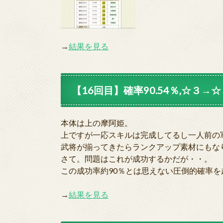
→
結果を見る
【16回目】確率90.54％,☆３→☆４
本体は上の摩阿姫。
上ですが一応スキルは完成してるし一人前の
武将が揃ってきたらランクアップ素材にもな
さて。問題はこれが成功するかだが・・。
この成功率約90％とは思えない圧倒的確率を
→
結果を見る