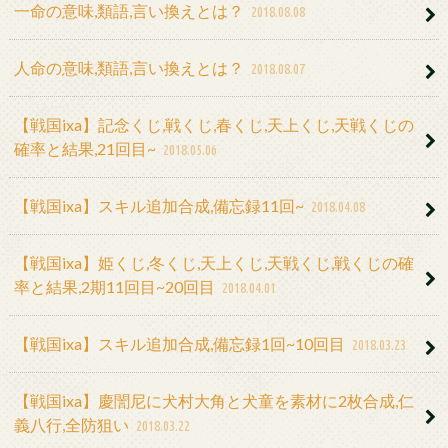
一命の意味,類語,言い換えとは？
2018.08.08
人命の意味,類語,言い換えとは？
2018.08.07
【戦国ixa】記念くじ,戦くじ,春くじ,天上くじ,天戦くじの
確率と結果,21回目~
2018.05.06
【戦国ixa】スキル追加合成,備忘録11回~
2018.04.08
【戦国ixa】姫くじ,冬くじ,天上くじ,天戦くじ,戦くじの確
率と結果,2期11回目~20回目
2018.04.01
【戦国ixa】スキル追加合成,備忘録1回~10回目
2018.03.23
【戦国ixa】慶誾尼に犬村大角と犬童を素材に2枚合成,仁
義八行,全防狙い
2018.03.22