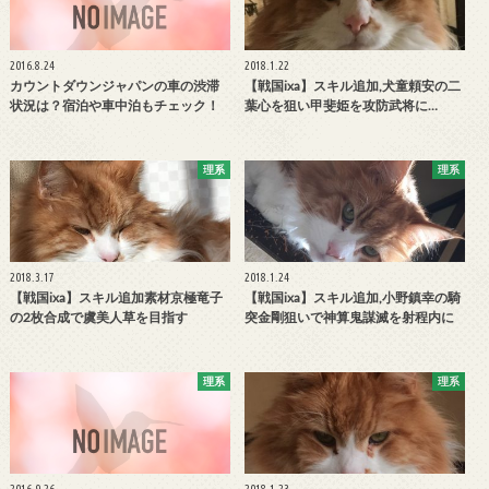
2016.8.24
2018.1.22
カウントダウンジャパンの車の渋滞
【戦国ixa】スキル追加,犬童頼安の二
状況は？宿泊や車中泊もチェック！
葉心を狙い甲斐姫を攻防武将に…
理系
理系
2018.3.17
2018.1.24
【戦国ixa】スキル追加素材京極竜子
【戦国ixa】スキル追加,小野鎮幸の騎
の2枚合成で虞美人草を目指す
突金剛狙いで神算鬼謀滅を射程内に
理系
理系