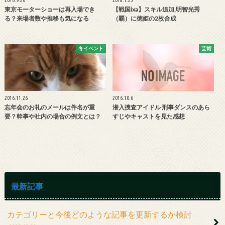
2016.9.26
2018.1.23
東京モーターショーは再入場でき
【戦国ixa】スキル追加,明智光秀
る？来場者数や推移も気になる
（覇）に徳姫の2枚合成
冬イベント
芸術
2016.11.26
2016.10.6
忘年会のお礼のメールは件名が重
潜入捜査アイドル 刑事ダンスのあら
要？幹事や社内の場合の例文とは？
すじやキャストを見た感想
最新記事
カテゴリーと今後どのような記事を更新するか検討