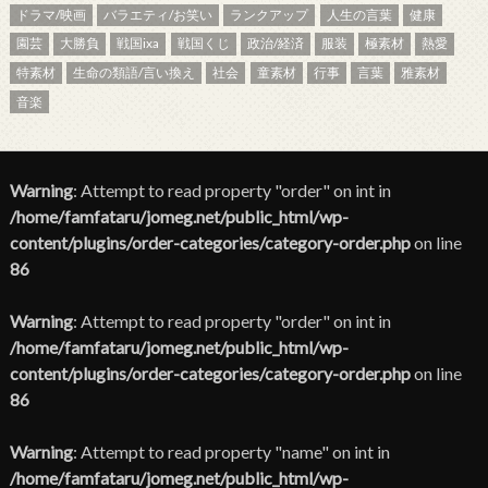
ドラマ/映画
バラエティ/お笑い
ランクアップ
人生の言葉
健康
園芸
大勝負
戦国ixa
戦国くじ
政治/経済
服装
極素材
熱愛
特素材
生命の類語/言い換え
社会
童素材
行事
言葉
雅素材
音楽
Warning
: Attempt to read property "order" on int in
/home/famfataru/jomeg.net/public_html/wp-
content/plugins/order-categories/category-order.php
on line
86
Warning
: Attempt to read property "order" on int in
/home/famfataru/jomeg.net/public_html/wp-
content/plugins/order-categories/category-order.php
on line
86
Warning
: Attempt to read property "name" on int in
/home/famfataru/jomeg.net/public_html/wp-