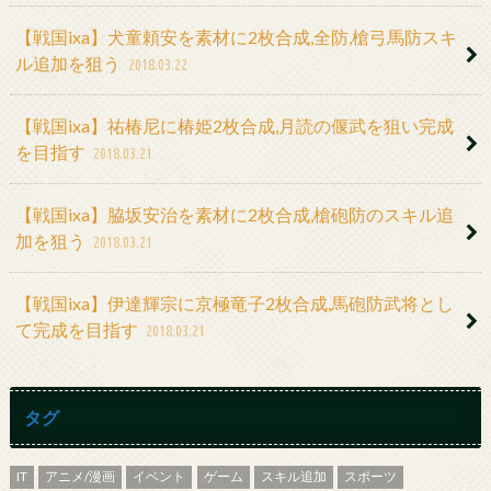
【戦国ixa】犬童頼安を素材に2枚合成,全防,槍弓馬防スキ
ル追加を狙う
2018.03.22
【戦国ixa】祐椿尼に椿姫2枚合成,月読の偃武を狙い完成
を目指す
2018.03.21
【戦国ixa】脇坂安治を素材に2枚合成,槍砲防のスキル追
加を狙う
2018.03.21
【戦国ixa】伊達輝宗に京極竜子2枚合成,馬砲防武将とし
て完成を目指す
2018.03.21
タグ
IT
アニメ/漫画
イベント
ゲーム
スキル追加
スポーツ